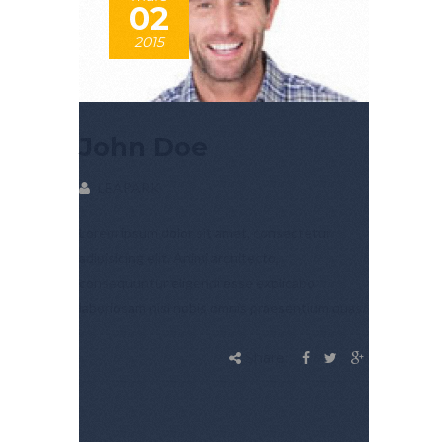
02
2015
John Doe
LEAPARK
Lorem ipsum dolor sit amet, consectetur
adipisicing elit. Animi architecto,
consequuntur eligendi esse explicabo
laboriosam nisi nobis omnis praesentium quas.
Share: