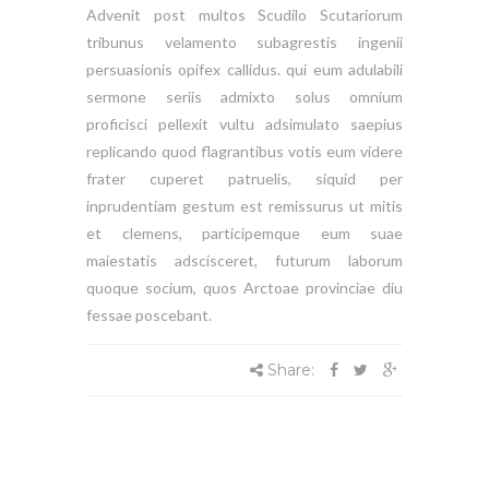
Advenit post multos Scudilo Scutariorum
tribunus velamento subagrestis ingenii
persuasionis opifex callidus. qui eum adulabili
sermone seriis admixto solus omnium
proficisci pellexit vultu adsimulato saepius
replicando quod flagrantibus votis eum videre
frater cuperet patruelis, siquid per
inprudentiam gestum est remissurus ut mitis
et clemens, participemque eum suae
maiestatis adscisceret, futurum laborum
quoque socium, quos Arctoae provinciae diu
fessae poscebant.
Share: