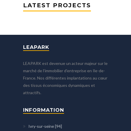
LATEST PROJECTS
LEAPARK
LEAPARK est devenue un acteur majeur sur le
marché de l’immobilier d’entreprise en Ile-de-
France. Nos différentes implantations au cœur
des tissus économiques dynamiques et
attractifs.
INFORMATION
Ivry-sur-seine [94]